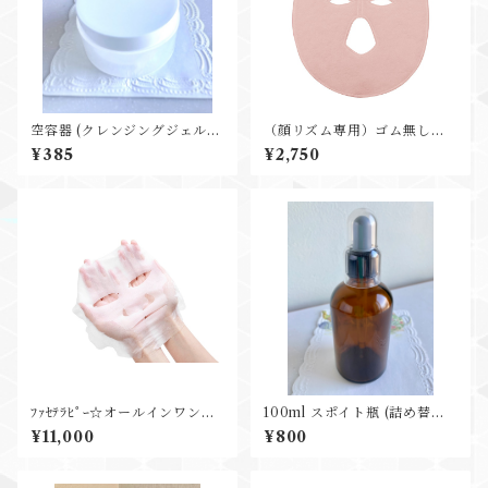
空容器 (クレンジングジェル詰
（顔リズム専用）ゴム無し顔
め替え用)
型タオル (色：ピンク)
¥385
¥2,750
ﾌｧｾﾃﾗﾋﾟｰ☆オールインワンシ
100ml スポイト瓶 (詰め替え
ート[5枚入り]
用---空瓶)
¥11,000
¥800