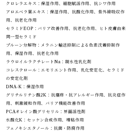
クロレラエキス：保湿作用、細胞賦活作用、抗シワ作用
アロエベラ葉エキス：保湿作用、抗酸化作用、紫外線吸収作
用、抗老化作用
セラミドEOP：バリア改善作用、抗老化作用、ヒト皮膚由来
同一型セラミド
プルーン分解物：メラニン輸送抑制による色素沈着抑制作
用、保湿作用、抗老化作用
ラウロイルラクチレートNa：親水性乳化剤
コレステロール：エモリエント作用、乳化安定化、セラミド
の安定化剤
DNA-K：保湿作用
グリチルリチン酸2K：抗瘙痒・抗アレルギー作用、抗炎症作
用、刺激緩和作用、バリア機能改善作用
PCAオレイン酸グリセリル：界面活性剤
水酸化K：セッケン合成作用、増粘作用
フェノキシエタノール：抗菌・防腐作用