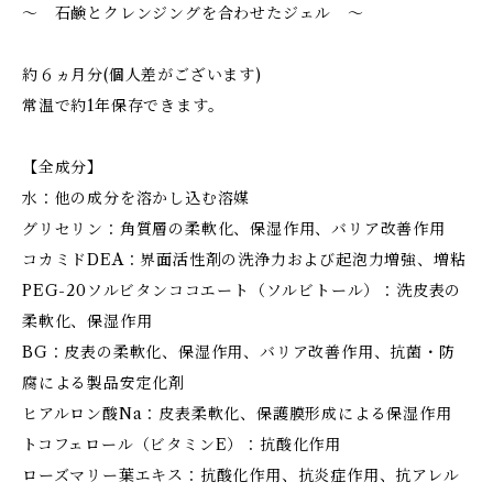
～ 石鹸とクレンジングを合わせたジェル ～
約６ヵ月分(個人差がございます)
常温で約1年保存できます。
【全成分】
水：他の成分を溶かし込む溶媒
グリセリン：角質層の柔軟化、保湿作用、バリア改善作用
コカミドDEA：界面活性剤の洗浄力および起泡力増強、増粘
PEG-20ソルビタンココエート（ソルビトール）：洗皮表の
柔軟化、保湿作用
BG：皮表の柔軟化、保湿作用、バリア改善作用、抗菌・防
腐による製品安定化剤
ヒアルロン酸Na：皮表柔軟化、保護膜形成による保湿作用
トコフェロール（ビタミンE）：抗酸化作用
ローズマリー葉エキス：抗酸化作用、抗炎症作用、抗アレル