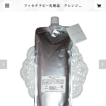
ファセテラピー化粧品 クレンジン
グジェル 650g | kireibako